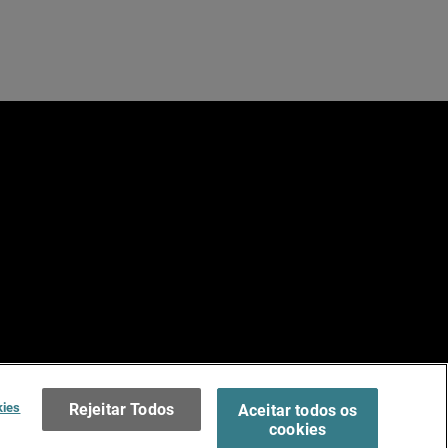
e
dos.
Terms of Use >
kies
Rejeitar Todos
Aceitar todos os
cookies