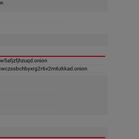
w.
w5afjzfjhzuqd.onion
6ecwczssbchbyxrg2r6v2m6zkkad.onion