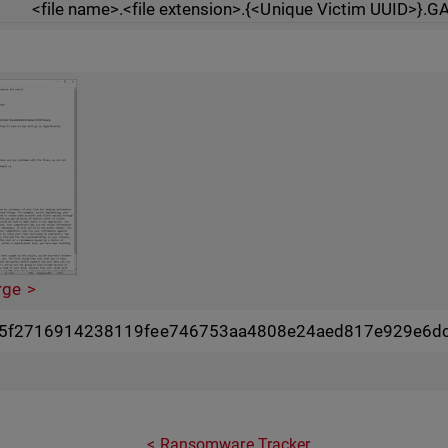
<file name>.<file extension>.{<Unique Victim UUID>}.
rge
35f2716914238119fee746753aa4808e24aed817e929e6d
Ransomware Tracker