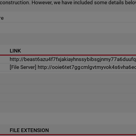
r construction. However, we have included some details belo
re
LINK
http://beast6azu4f7fxjakiayhnssybibsgjnmy77a6duufq
[File Server] http://ooie6tet7ggcmlgvtmyvok4s6vha
FILE EXTENSION