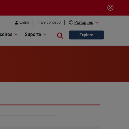
Entrar
Fale conosco
Português
ceiros
Suporte
Close search
Explore