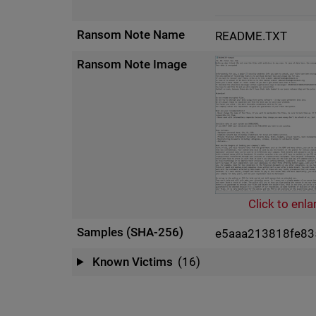
Ransom Note Name
README.TXT
Ransom Note Image
Click to enla
Samples (SHA-256)
e5aaa213818fe8
Known Victims
(16)