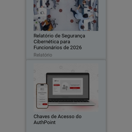
Uma nova pesquisa global revela como
o uso não autorizado de IA e a falta de
higiene cibernética estão aumentando
os riscos para empresas de todos os
portes.
Relatório de Segurança
Cibernética para
Funcionários de 2026
Leia agora
Relatório
Chaves de Acesso do AuthPoint
Thumbnail
Body
Autenticação sem senha com chaves
AuthPoint para aplicações OIDC e
SAML. Impeça o roubo de credenciais e
ataques de phishing em toda a sua
plataforma SaaS.
Chaves de Acesso do
AuthPoint
Leia agora