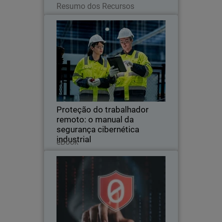
Resumo dos Recursos
Proteção do trabalhador
Thumbnail
remoto: o manual da segurança
cibernética industrial
Body
A indústria e a construção são alvos
importantes para os hackers.
Simplifique a sua segurança e proteja
cada conexão do chão de fábrica com o
WatchGuard FireCloud.
Proteção do trabalhador
remoto: o manual da
segurança cibernética
Leia agora
industrial
eBook
Guia de implementação do zero
Thumbnail
trust
Body
Confiar nunca, verificar sempre.
Unifique controles de identidade,
dispositivos e acesso para oferecer