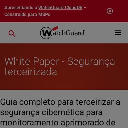
Pular para o conteúdo principal
Apresentando o
WatchGuard CloudDR
–
Construído para MSPs
Open mobi
Close search
White Paper - Segurança
terceirizada
Guia completo para terceirizar a
segurança cibernética para
monitoramento aprimorado de