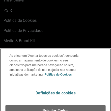
Trust Center
PSIRT
Política de Cookies
Política de Privacidade
Media & Brand Kit
Gerenciar preferências de e-mail
Ao clicar em "Aceitar todos os cookies", concorda
com o armazenamento de cookies no seu
LinkedIn
X
Facebook
Instagram
YouTube
dispositivo para melhorar a navegação no site,
analisar a utilização do site e ajudar nas nossas
iniciativas de marketing.
Política de Cookies
Escreva-nos
Definições de cookies
Português
Rejeitar Todos