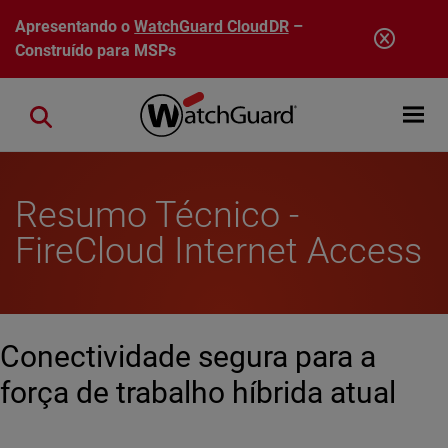
Pular para o conteúdo principal
Apresentando o
WatchGuard CloudDR
–
Construído para MSPs
Open mobi
Close search
Resumo Técnico -
FireCloud Internet Access
Conectividade segura para a
força de trabalho híbrida atual