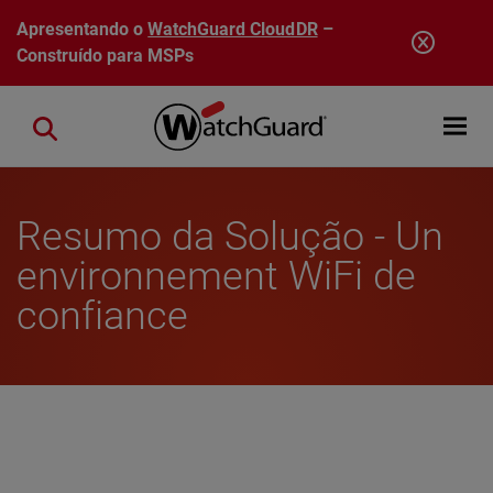
Pular para o conteúdo principal
Apresentando o
WatchGuard CloudDR
–
Construído para MSPs
Open mobi
Close search
Resumo da Solução - Un
environnement WiFi de
confiance