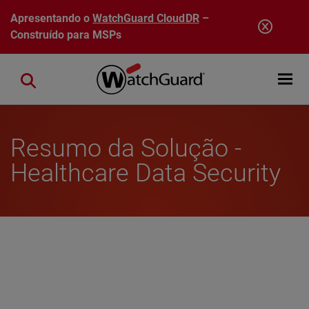
Pular para o conteúdo principal
Apresentando o
WatchGuard CloudDR
–
Construído para MSPs
Open mobi
Close search
Resumo da Solução -
Healthcare Data Security