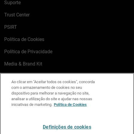
Suporte
Trust Center
PSIRT
Política de Cookies
Política de Privacidade
Media & Brand Kit
Gerenciar preferências de e-mail
Ao clicar em "Aceitar todos os cookies", concorda
com o armazenamento de cookies no seu
LinkedIn
X
Facebook
Instagram
YouTube
dispositivo para melhorar a navegação no site,
analisar a utilização do site e ajudar nas nossas
iniciativas de marketing.
Política de Cookies
Escreva-nos
Definições de cookies