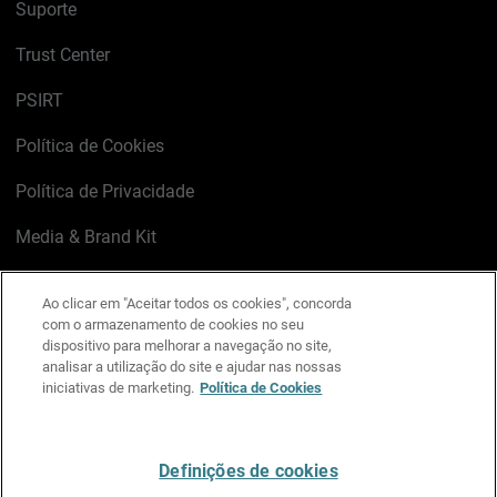
Suporte
Trust Center
PSIRT
Política de Cookies
Política de Privacidade
Media & Brand Kit
Gerenciar preferências de e-mail
Ao clicar em "Aceitar todos os cookies", concorda
com o armazenamento de cookies no seu
LinkedIn
X
Facebook
Instagram
YouTube
dispositivo para melhorar a navegação no site,
analisar a utilização do site e ajudar nas nossas
iniciativas de marketing.
Política de Cookies
Escreva-nos
Definições de cookies