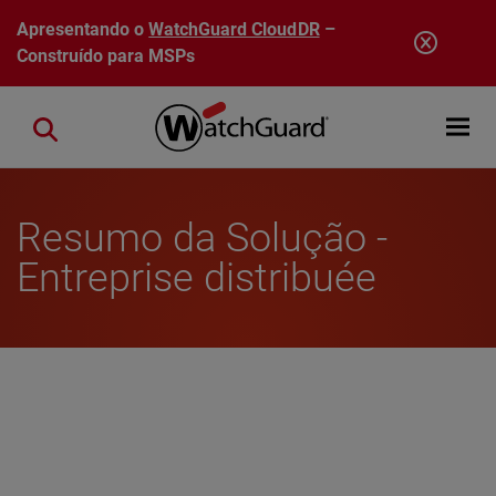
Pular para o conteúdo principal
Apresentando o
WatchGuard CloudDR
–
Construído para MSPs
Open mobi
Close search
Resumo da Solução -
Entreprise distribuée