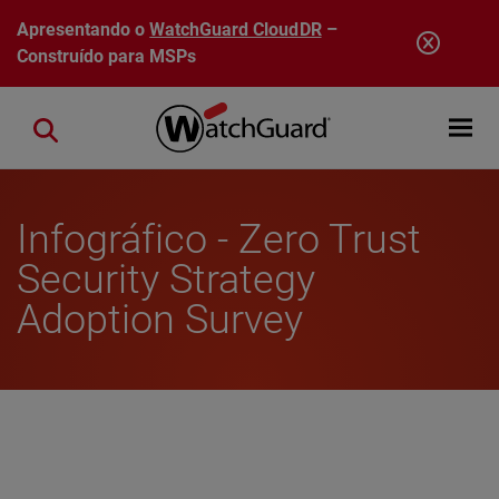
Pular para o conteúdo principal
Apresentando o
WatchGuard CloudDR
–
Construído para MSPs
Open mobi
Close search
Infográfico - Zero Trust
Security Strategy
Adoption Survey