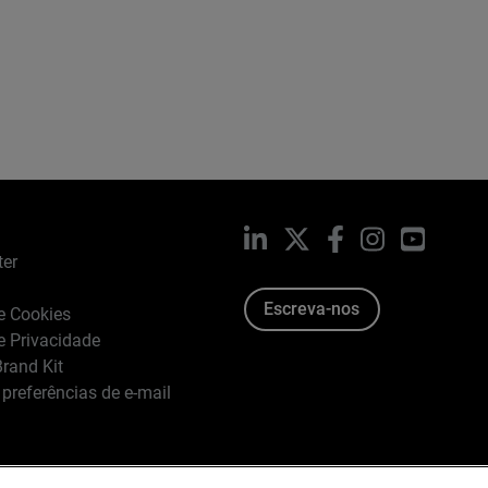
LinkedIn
X
Facebook
Instagram
YouTub
ter
Escreva-nos
de Cookies
de Privacidade
rand Kit
 preferências de e-mail