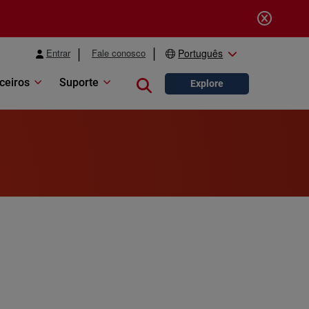
Entrar
Fale conosco
Português
ceiros
Suporte
Close search
Explore