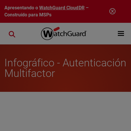
Pular para o conteúdo principal
Apresentando o
WatchGuard CloudDR
–
Construído para MSPs
Open mobi
Close search
Infográfico - Autenticación
Multifactor