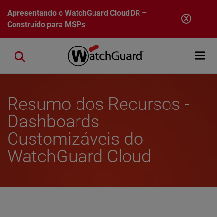
Pular para o conteúdo principal
Apresentando o
WatchGuard CloudDR
–
Construído para MSPs
Open mobi
Close search
Resumo dos Recursos -
Dashboards
Customizáveis do
WatchGuard Cloud