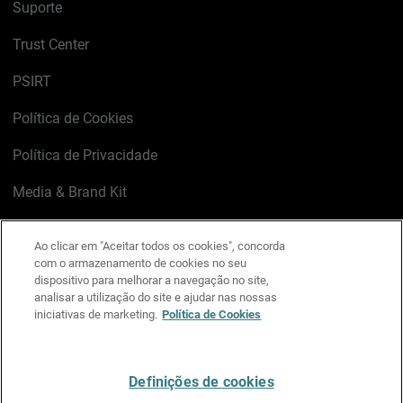
Suporte
Trust Center
PSIRT
Política de Cookies
Política de Privacidade
Media & Brand Kit
Gerenciar preferências de e-mail
Ao clicar em "Aceitar todos os cookies", concorda
com o armazenamento de cookies no seu
LinkedIn
X
Facebook
Instagram
YouTube
dispositivo para melhorar a navegação no site,
analisar a utilização do site e ajudar nas nossas
iniciativas de marketing.
Política de Cookies
Escreva-nos
Definições de cookies