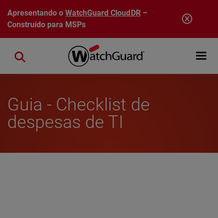
Pular para o conteúdo principal
Apresentando o
WatchGuard CloudDR
–
Construído para MSPs
Open mobi
Close search
Guia - Checklist de
despesas de TI