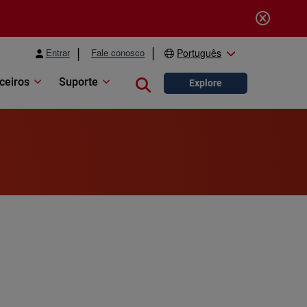
Entrar
Fale conosco
Português
ceiros
Suporte
Close search
Explore