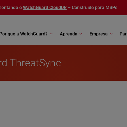
sentando o
WatchGuard CloudDR
– Construído para MSPs
Por que a WatchGuard?
Aprenda
Empresa
Par
rd ThreatSync