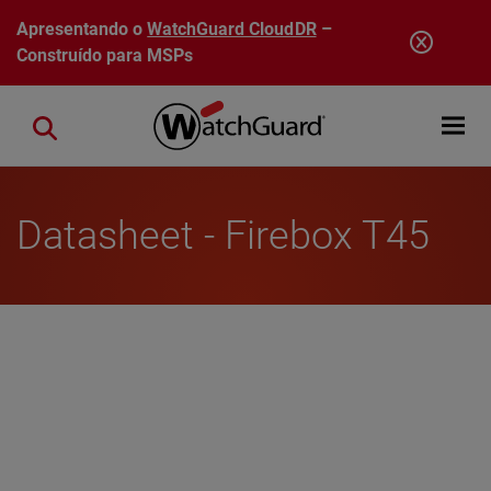
Pular para o conteúdo principal
Apresentando o
WatchGuard CloudDR
–
Construído para MSPs
Open mobi
Close search
Datasheet - Firebox T45