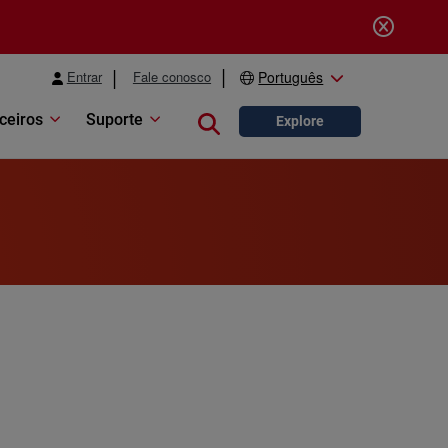
Entrar
Fale conosco
Português
ceiros
Suporte
Close search
Explore