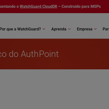
sentando o
WatchGuard CloudDR
– Construído para MSPs
Por que a WatchGuard?
Aprenda
Empresa
Par
co do AuthPoint