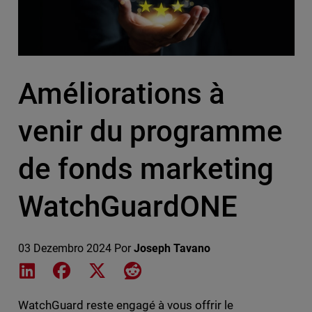
Améliorations à
venir du programme
de fonds marketing
WatchGuardONE
03 Dezembro 2024
Por
Joseph Tavano
Share on LinkedIn
Share on Facebook
Share on X
Share on Reddit
WatchGuard reste engagé à vous offrir le