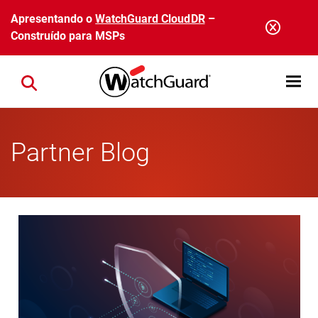
Pular para o conteúdo principal
Apresentando o
WatchGuard CloudDR
–
Construído para MSPs
Open mobi
Close search
Partner Blog