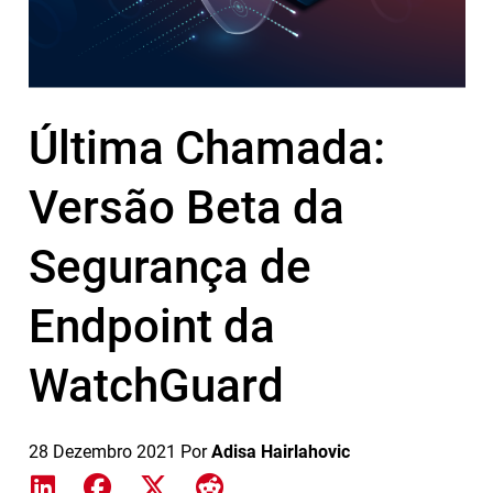
Última Chamada:
Versão Beta da
Segurança de
Endpoint da
WatchGuard
28 Dezembro 2021
Por
Adisa Hairlahovic
Share on LinkedIn
Share on Facebook
Share on X
Share on Reddit