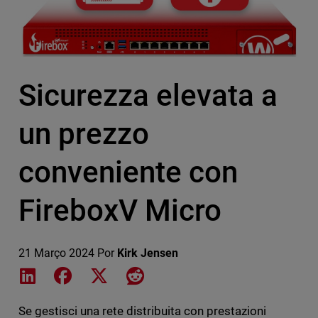
Sicurezza elevata a
un prezzo
conveniente con
FireboxV Micro
21 Março 2024
Por
Kirk Jensen
Share on LinkedIn
Share on Facebook
Share on X
Share on Reddit
Se gestisci una rete distribuita con prestazioni