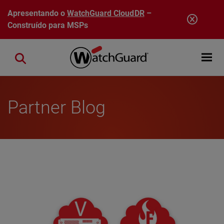
Pular para o conteúdo principal
Apresentando o
WatchGuard CloudDR
–
Construído para MSPs
Open mobi
Close search
Partner Blog