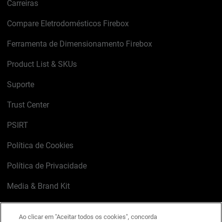
Carreiras
Compare Eletrodomésticos Firebox
Ferramenta de Dimensionamento Firebox
Product List & SKUs
Suporte
Trust Center
PSIRT
Política de Cookies
Política de Privacidade
Media & Brand Kit
Gerenciar preferências de e-mail
Ao clicar em "Aceitar todos os cookies", concorda