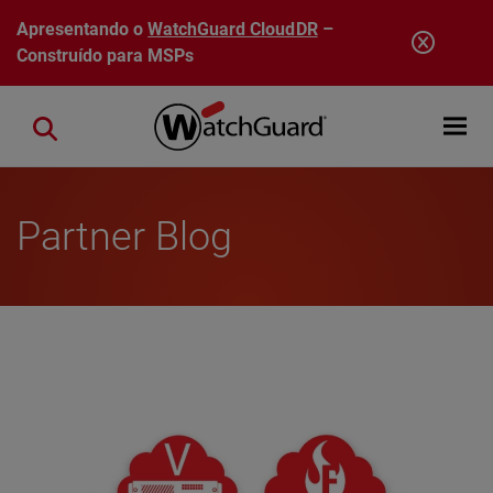
Pular para o conteúdo principal
Apresentando o
WatchGuard CloudDR
–
Construído para MSPs
Open mobi
Close search
Partner Blog