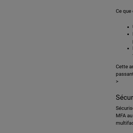
Ce que 
Cette a
passant 
>
Sécur
Sécuris
MFA au 
multifa