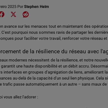
reiro 2025
Por
Stephen Helm
e on LinkedIn
Share on Facebook
Share on X
Share on Reddit
en avance sur les menaces tout en maintenant des opérations
le. C'est pourquoi nous sommes ravis de partager les derni
onçues pour faciliter votre travail, renforcer votre réseau et
rcement de la résilience du réseau avec l'a
eaux modernes nécessitent de la résilience, et notre nouvell
s garantit une haute disponibilité et un débit accru. Désor
rs interfaces en groupes d'agrégation de liens, améliorant l
ances au-delà de la capacité d'un seul lien physique. Cela si
le trafic passe automatiquement à un autre – sans maux de t
 vous allez l'adorer :