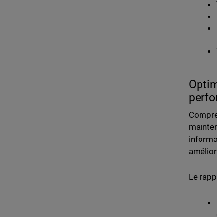
Optim
perf
Compren
mainten
informa
amélior
Le rapp