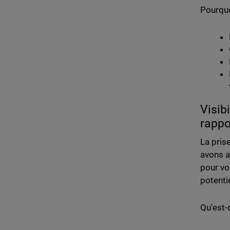
Pourquo
Visibi
rappo
La pris
avons a
pour vou
potentie
Qu'est-