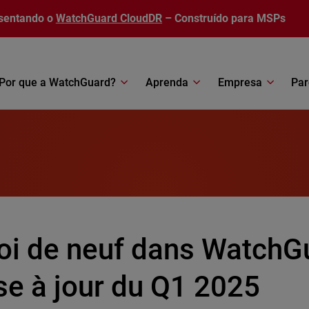
sentando o
WatchGuard CloudDR
– Construído para MSPs
Por que a WatchGuard?
Aprenda
Empresa
Par
oi de neuf dans WatchG
se à jour du Q1 2025