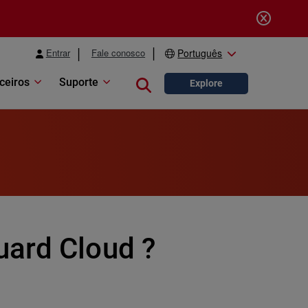
Entrar
Fale conosco
Português
ceiros
Suporte
Close search
Explore
uard Cloud ?