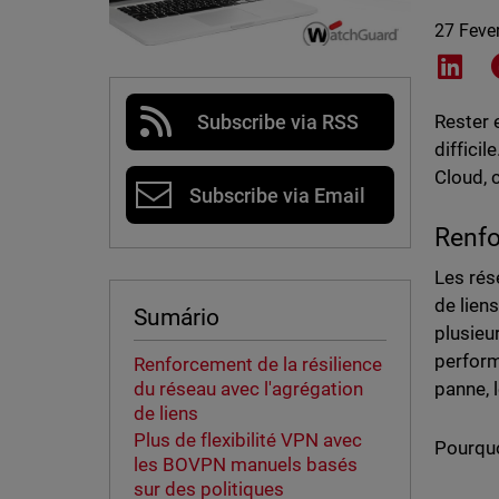
27 Feve
Shar
Subscribe via RSS
Rester 
diffici
Cloud, c
Subscribe via Email
Renfo
Les rés
de lien
Sumário
plusieu
perform
Renforcement de la résilience
du réseau avec l'agrégation
panne, 
de liens
Plus de flexibilité VPN avec
Pourquoi
les BOVPN manuels basés
sur des politiques