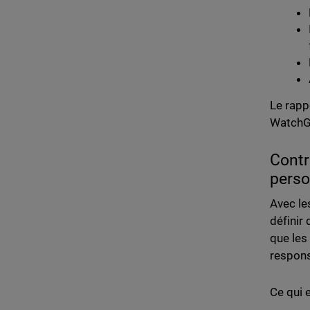
Le rapp
WatchGu
Contr
perso
Avec le
définir
que les
respons
Ce qui 