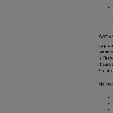
Activ
Le prot
garanti
le Fire
l'heure
Firebox
Mainten