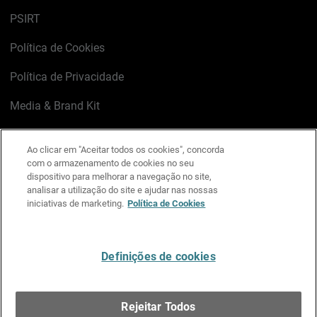
PSIRT
Política de Cookies
Política de Privacidade
Media & Brand Kit
Gerenciar preferências de e-mail
Ao clicar em "Aceitar todos os cookies", concorda
com o armazenamento de cookies no seu
LinkedIn
X
Facebook
Instagram
YouTube
dispositivo para melhorar a navegação no site,
analisar a utilização do site e ajudar nas nossas
iniciativas de marketing.
Política de Cookies
Escreva-nos
Definições de cookies
Português
Rejeitar Todos