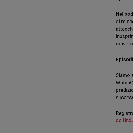
Nel pod
di mina
attacchi
inasprim
ransomw
Episodi
Siamo a
WatchGu
predizi
success
Registr
dell'ind