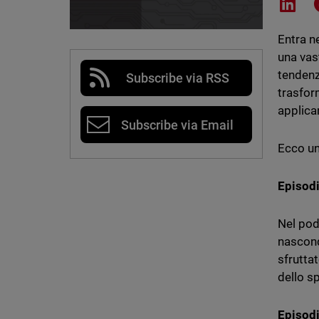
Shar
Entra n
una vas
tendenz
Subscribe via RSS
trasfor
applica
Subscribe via Email
Ecco un
Episodi
Nel pod
nascond
sfrutta
dello 
Episodi