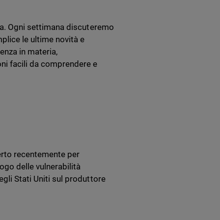
ezza. Ogni settimana discuteremo
lice le ultime novità e
ienza in materia,
oni facili da comprendere e
erto recentemente per
ogo delle vulnerabilità
gli Stati Uniti sul produttore