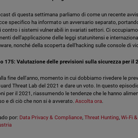
cast di questa settimana parliamo di come un recente avviso 
cce specifico ha informato un avversario separato, portand
 contro i sistemi vulnerabili in svariati settori. Ci occupiam
enti dell'applicazione delle leggi statunitensi e internazional
are, nonché della scoperta dell'hacking sulle console di v
o 175: Valutazione delle previsioni sulla sicurezza per il
lla fine dell'anno, momento in cui dobbiamo rivedere le previ
ard Threat Lab del 2021 e dare un voto. In questo episodi
oni per il 2021, riassumendo le tendenze che le hanno alimen
o e di ciò che non si è avverato.
Ascolta ora
.
ado por:
Data Privacy & Compliance
,
Threat Hunting
,
Wi‑Fi &
ustria