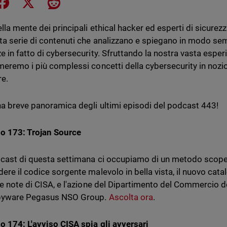
e on LinkedIn
Share on Facebook
Share on X
Share on Reddit
ella mente dei principali ethical hacker ed esperti di sicur
ta serie di contenuti che analizzano e spiegano in modo semp
e in fatto di cybersecurity. Sfruttando la nostra vasta esper
meremo i più complessi concetti della cybersecurity in nozi
re.
a breve panoramica degli ultimi episodi del podcast 443!
o 173: Trojan Source
cast di questa settimana ci occupiamo di un metodo scop
ere il codice sorgente malevolo in bella vista, il nuovo catal
te note di CISA, e l'azione del Dipartimento del Commercio de
spyware Pegasus NSO Group.
Ascolta ora
.
o 174: L'avviso CISA spia gli avversari