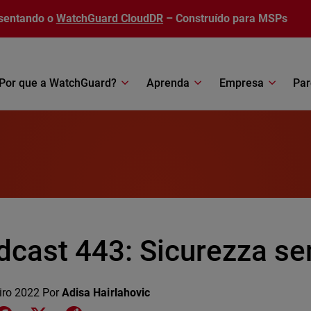
sentando o
WatchGuard CloudDR
– Construído para MSPs
Por que a WatchGuard?
Aprenda
Empresa
Par
dcast 443: Sicurezza se
iro 2022
Por
Adisa Hairlahovic