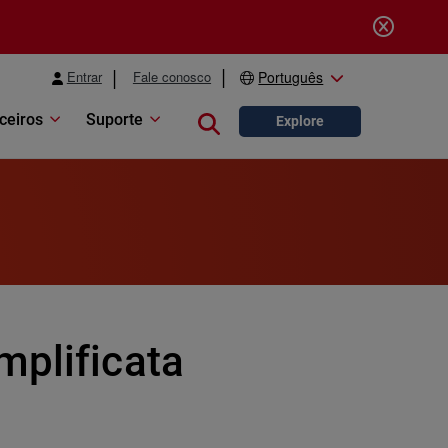
Entrar
Fale conosco
Português
ceiros
Suporte
Close search
Explore
mplificata