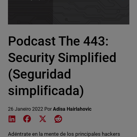
Podcast The 443:
Security Simplified
(Seguridad
simplificada)
26 Janeiro 2022
Por
Adisa Hairlahovic
Share on LinkedIn
Share on Facebook
Share on X
Share on Reddit
Adéntrate en la mente de los principales hackers