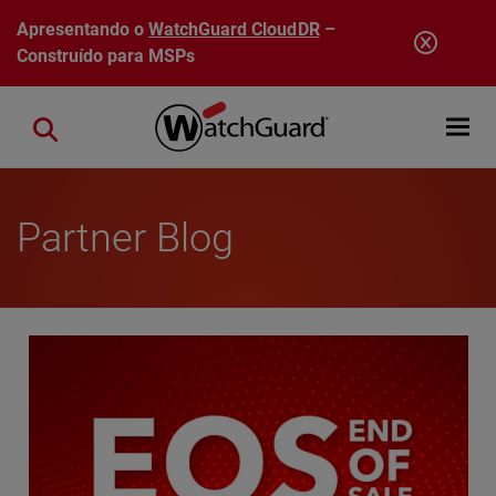
Pular para o conteúdo principal
Apresentando o
WatchGuard CloudDR
–
Construído para MSPs
Open mobi
Close search
Partner Blog