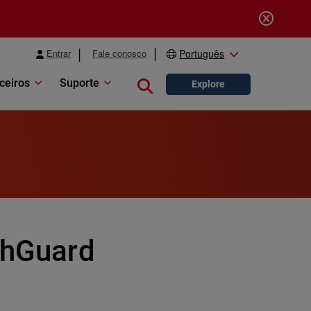
Entrar
Fale conosco
Português
ceiros
Suporte
Close search
Explore
tchGuard