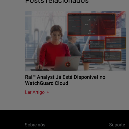
Posts relacionados
Rai™ Analyst Já Está Disponível no
WatchGuard Cloud
Ler Artigo
Sobre nós
Suporte