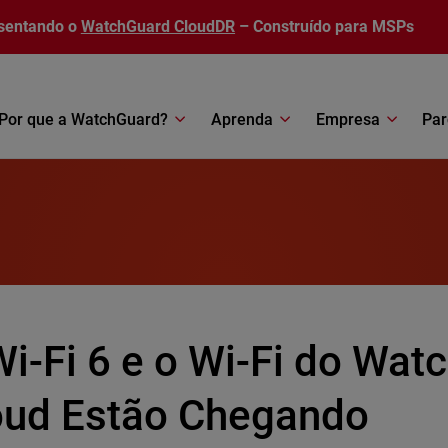
sentando o
WatchGuard CloudDR
– Construído para MSPs
Por que a WatchGuard?
Aprenda
Empresa
Par
Wi-Fi 6 e o Wi-Fi do Wa
oud Estão Chegando