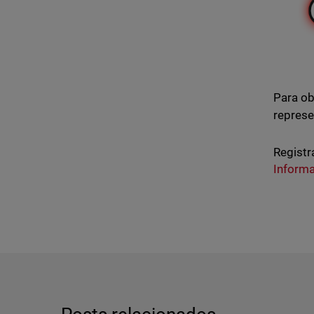
Para ob
represe
Registr
Inform