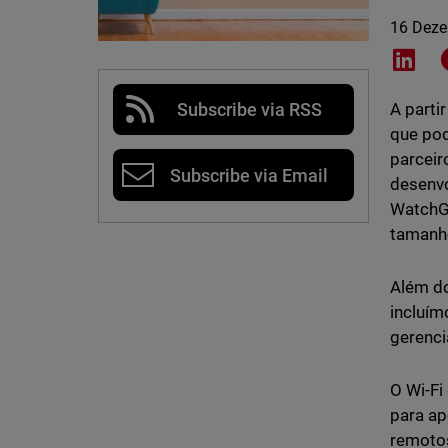
16 Dez
Shar
Subscribe via RSS
A parti
que pod
parceir
Subscribe via Email
desenvo
WatchGu
tamanho
Além do
incluím
gerenci
O Wi-Fi
para ap
remotos