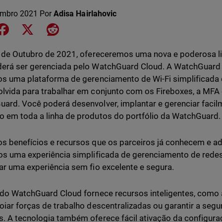
embro 2021
Por
Adisa Hairlahovic
e on LinkedIn
Share on Facebook
Share on X
Share on Reddit
r de Outubro de 2021, ofereceremos uma nova e poderosa li
erá ser gerenciada pelo WatchGuard Cloud. A WatchGuard 
os uma plataforma de gerenciamento de Wi-Fi simplificad
lvida para trabalhar em conjunto com os Fireboxes, a MFA
ard. Você poderá desenvolver, implantar e gerenciar facil
 em toda a linha de produtos do portfólio da WatchGuard.
s benefícios e recursos que os parceiros já conhecem e 
os uma experiência simplificada de gerenciamento de redes W
ar uma experiência sem fio excelente e segura.
 do WatchGuard Cloud fornece recursos inteligentes, como 
oiar forças de trabalho descentralizadas ou garantir a seg
. A tecnologia também oferece fácil ativação da configura