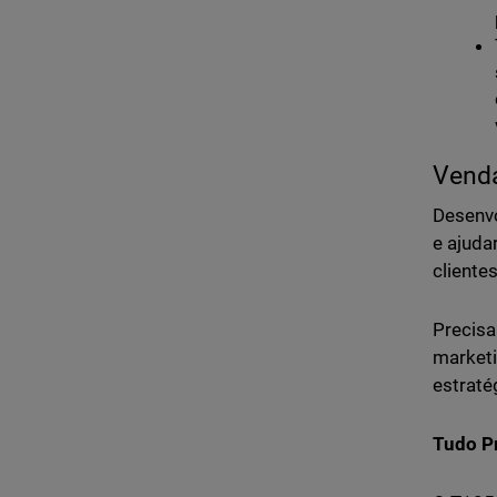
Venda
Desenv
e ajuda
cliente
Precisa
marketi
estraté
Tudo P