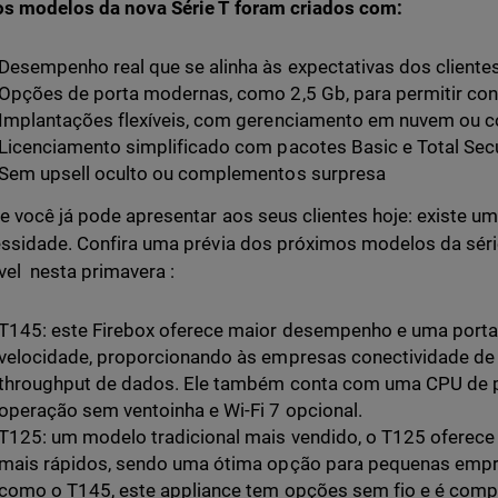
s modelos da nova Série T foram criados com:
Desempenho real que se alinha às expectativas dos cliente
Opções de porta modernas, como 2,5 Gb, para permitir co
Implantações flexíveis, com gerenciamento em nuvem ou co
Licenciamento simplificado com pacotes Basic e Total Secu
Sem upsell oculto ou complementos surpresa
e você já pode apresentar aos seus clientes hoje: existe um
ssidade. Confira uma prévia dos próximos modelos da série
vel nesta primavera :
T145: este Firebox oferece maior desempenho e uma porta 
velocidade, proporcionando às empresas conectividade de 
throughput de dados. Ele também conta com uma CPU de po
operação sem ventoinha e Wi-Fi 7 opcional.
T125: um modelo tradicional mais vendido, o T125 oferece
mais rápidos, sendo uma ótima opção para pequenas empre
como o T145, este appliance tem opções sem fio e é comp