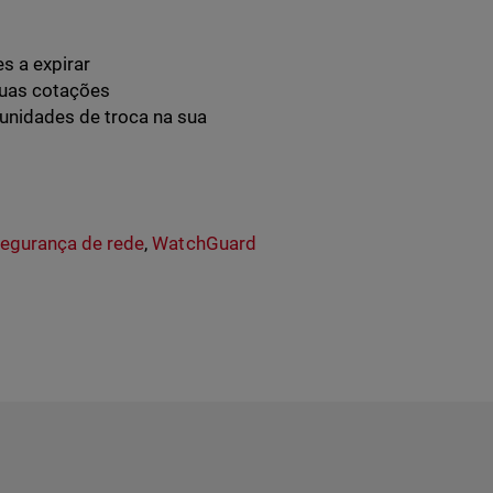
s a expirar
suas cotações
tunidades de troca na sua
segurança de rede
,
WatchGuard