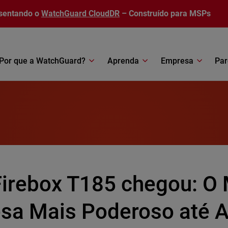
sentando o
WatchGuard CloudDR
– Construído para MSPs
Por que a WatchGuard?
Aprenda
Empresa
Par
Firebox T185 chegou: O
sa Mais Poderoso até 