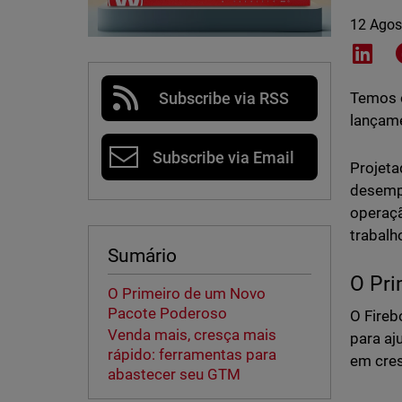
12 Agos
Shar
Subscribe via RSS
Temos o
lançame
Subscribe via Email
Projeta
desempe
operaçã
trabalh
Sumário
O Pri
O Primeiro de um Novo
Pacote Poderoso
O Fireb
Venda mais, cresça mais
para aj
rápido: ferramentas para
em cres
abastecer seu GTM