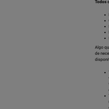
Todos o
Algo qu
de nece
disponí