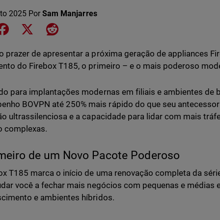
to 2025
Por
Sam Manjarres
e on LinkedIn
Share on Facebook
Share on X
Share on Reddit
 prazer de apresentar a próxima geração de appliances F
nto do Firebox T185, o primeiro – e o mais poderoso mode
do para implantações modernas em filiais e ambientes de 
nho BOVPN até 250% mais rápido do que seu antecessor (
o ultrassilenciosa e a capacidade para lidar com mais tráfe
o complexas.
meiro de um Novo Pacote Poderoso
ox T185 marca o início de uma renovação completa da série
udar você a fechar mais negócios com pequenas e médias e
cimento e ambientes híbridos.