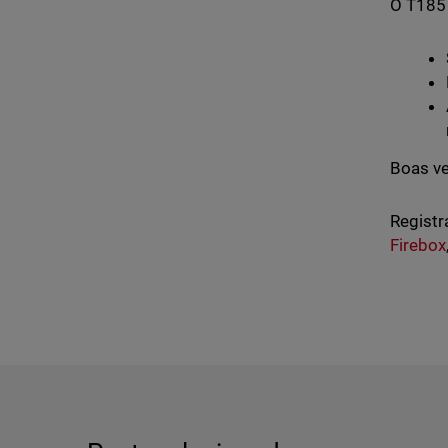
O T185 
Boas ve
Registr
Firebox