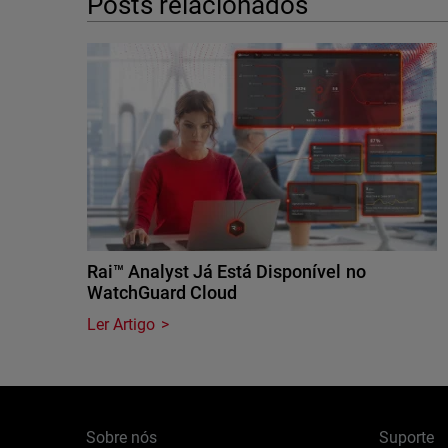
Posts relacionados
Rai™ Analyst Já Está Disponível no
WatchGuard Cloud
Ler Artigo
Sobre nós
Suporte