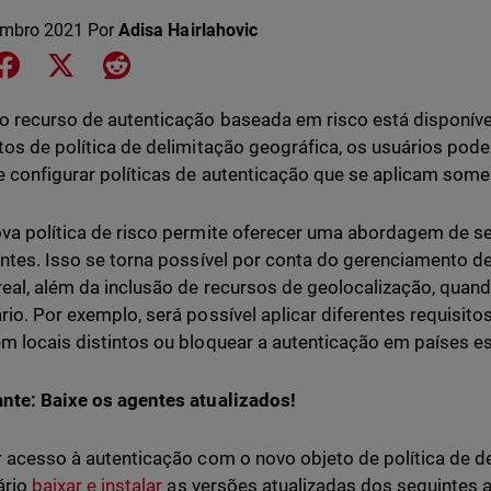
embro 2021
Por
Adisa Hairlahovic
e on LinkedIn
Share on Facebook
Share on X
Share on Reddit
 recurso de autenticação baseada em risco está disponív
tos de política de delimitação geográfica, os usuários pode
e configurar políticas de autenticação que se aplicam some
va política de risco permite oferecer uma abordagem de s
entes. Isso se torna possível por conta do gerenciamento d
eal, além da inclusão de recursos de geolocalização, quand
rio. Por exemplo, será possível aplicar diferentes requisito
m locais distintos ou bloquear a autenticação em países es
nte: Baixe os agentes atualizados!
r acesso à autenticação com o novo objeto de política de d
ário
baixar e instalar
as versões atualizadas dos seguintes 