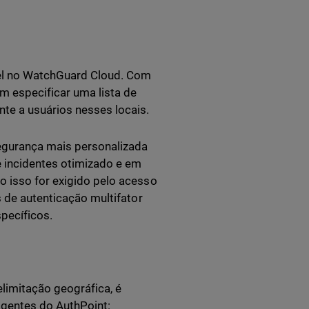
el no WatchGuard Cloud. Com
m especificar uma lista de
nte a usuários nesses locais.
egurança mais personalizada
e incidentes otimizado e em
o isso for exigido pelo acesso
s de autenticação multifator
pecíficos.
elimitação geográfica, é
agentes do AuthPoint: