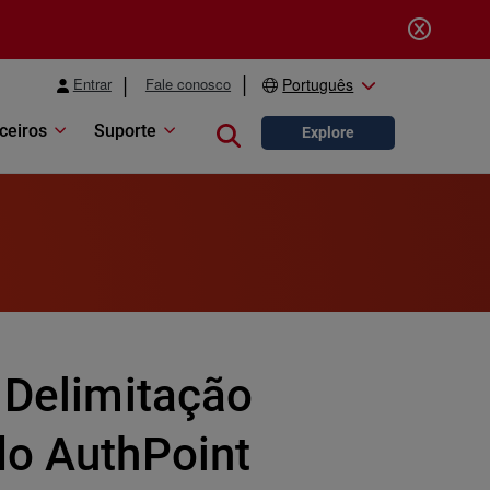
Entrar
Fale conosco
Português
ceiros
Suporte
Close search
Explore
 Delimitação
do AuthPoint