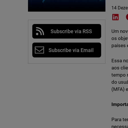
14 Dez
Shar
Subscribe via RSS
Um novo
os obje
países 
Subscribe via Email
Essa no
aos cli
tempo r
do usuá
(MFA) e
Importa
Para te
necess