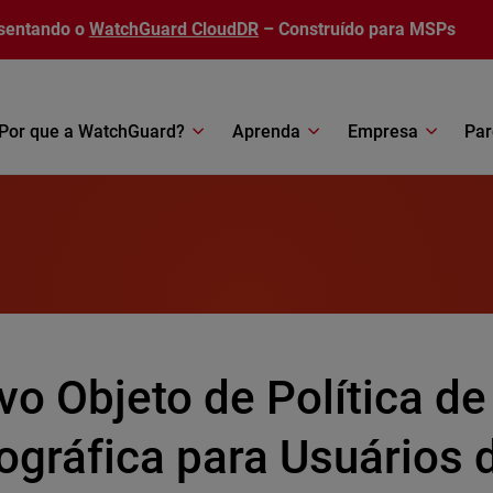
sentando o
WatchGuard CloudDR
– Construído para MSPs
Por que a WatchGuard?
Aprenda
Empresa
Par
vo Objeto de Política de
ográfica para Usuários 