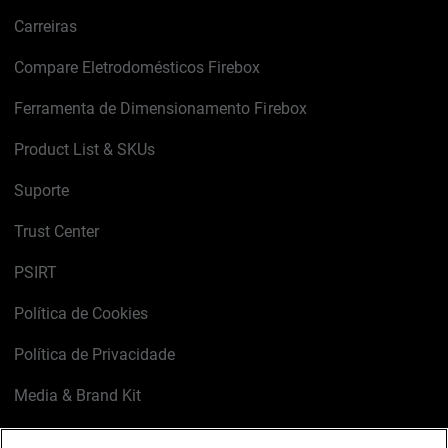
Carreiras
Compare Eletrodomésticos Firebox
Ferramenta de Dimensionamento Firebox
Product List & SKUs
Suporte
Trust Center
PSIRT
Política de Cookies
Política de Privacidade
Media & Brand Kit
Gerenciar preferências de e-mail