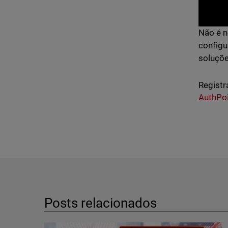
Não é n
configu
soluçõe
Registr
AuthPo
Posts relacionados