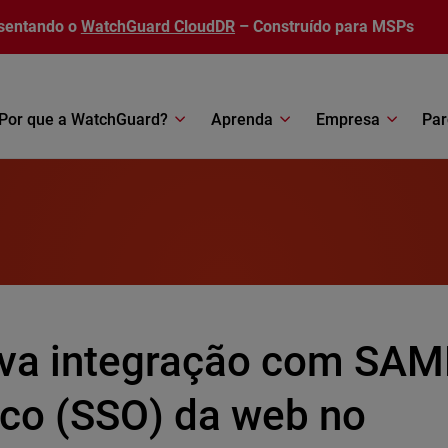
sentando o
WatchGuard CloudDR
– Construído para MSPs
Por que a WatchGuard?
Aprenda
Empresa
Par
va integração com SAML
ico (SSO) da web no