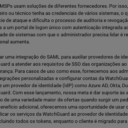
MSPs usam soluções de diferentes fornecedores. Por isso,
iro ou técnico tenha as credenciais de vários sistemas, 
cie de ataque e dificulta o processo de auditoria e revogaç
s a um portal de logon único com autenticação integrada a
ade de sistemas com que o administrador precisa lidar é re
onal aumenta.
ar uma integração do SAML para auxiliar provedores de iden
ard a atender aos requisitos de SSO das organizações a
rança. Para casos de uso como esse, fornecemos aos admi
ntegrações personalizadas e configurar contas da WatchGua
de um provedor de identidade (IdP) como Azure AD, Okta, D
ard. Com esse lançamento, nossa meta é dar suporte às a
o de uma variedade maior de ofertas quando surgir um ped
nefício adicional, oferecemos uma oportunidade de usar 
dicar os serviços da WatchGuard ao provedor de identidade
cluindo todos os tokens, enquanto o cliente é migrado par