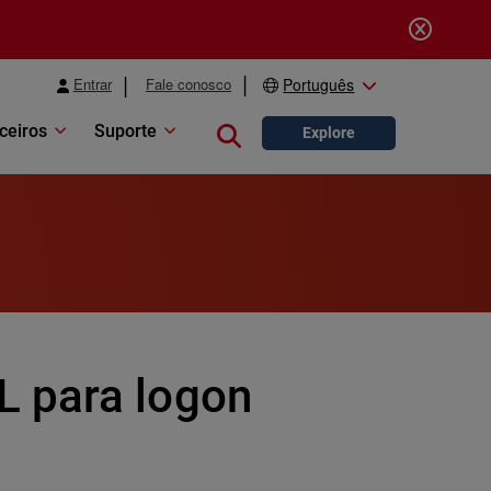
Entrar
Fale conosco
Português
ceiros
Suporte
Close search
Explore
 para logon