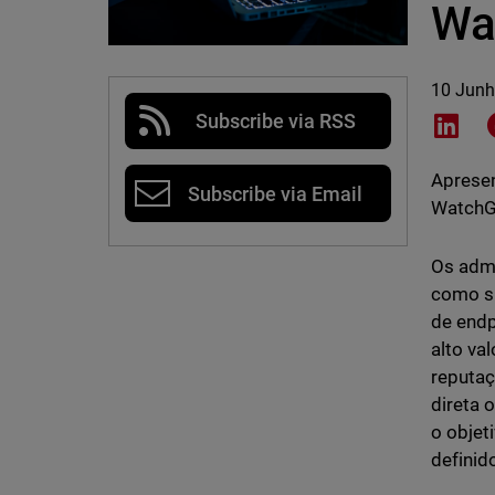
Wa
10 Junh
Subscribe via RSS
Shar
Apresen
Subscribe via Email
WatchGu
Os admi
como si
de endp
alto va
reputaç
direta 
o objet
definid