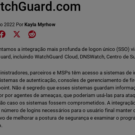
tchGuard.com
o 2022
Por
Kayla Myrhow
e on LinkedIn
Share on Facebook
Share on X
Share on Reddit
tamos a integração mais profunda de logon único (SSO) v
ard, incluindo WatchGuard Cloud, DNSWatch, Centro de Sup
nistradores, parceiros e MSPs têm acesso a sistemas de i
stemas de autenticação, consoles de gerenciamento de fir
oint. Não é segredo que esses sistemas guardam informaç
lor por agentes de ameaças, que poderiam usá-las para at
ão caso os sistemas fossem comprometidos. A integração
o número de logins necessários para o usuário final manter
ivo de melhorar a postura de segurança e examinar o prog
o.