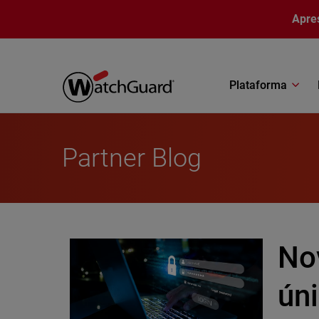
Pular para o conteúdo principal
Apre
Plataforma
Partner Blog
No
ún