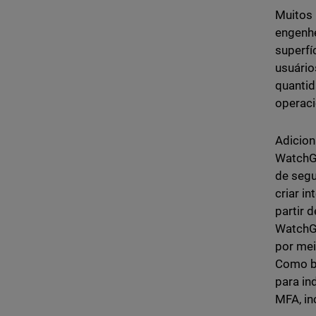
Muitos 
engenhe
superfí
usuário
quantid
operaci
Adicion
WatchGu
de segu
criar i
partir 
WatchGu
por mei
Como be
para in
MFA, in