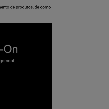
mento de produtos, de como
troducing SAML SSO for WatchGuard.com