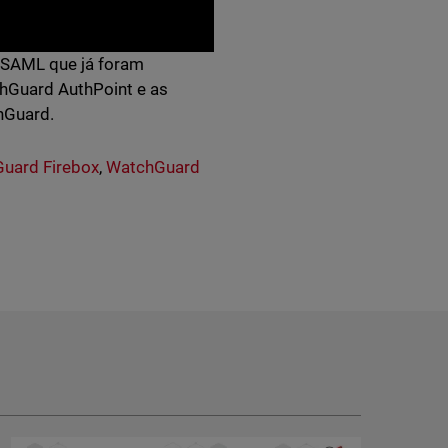
 SAML que já foram
hGuard AuthPoint e as
hGuard.
uard Firebox
,
WatchGuard