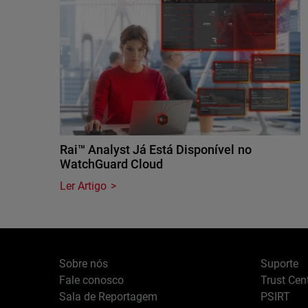
Rai™ Analyst Já Está Disponível no
WatchGuard Cloud
Ler Artigo
Sobre nós
Suporte
Fale conosco
Trust Cen
Sala de Reportagem
PSIRT