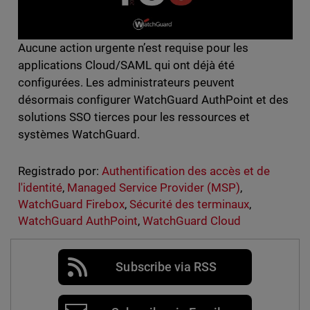
Aucune action urgente n’est requise pour les
applications Cloud/SAML qui ont déjà été
configurées. Les administrateurs peuvent
désormais configurer WatchGuard AuthPoint et des
solutions SSO tierces pour les ressources et
systèmes WatchGuard.
Registrado por:
Authentification des accès et de
l'identité
,
Managed Service Provider (MSP)
,
WatchGuard Firebox
,
Sécurité des terminaux
,
WatchGuard AuthPoint
,
WatchGuard Cloud
Subscribe via RSS