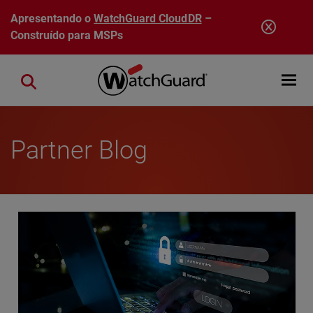
Pular para o conteúdo principal
Apresentando o
WatchGuard CloudDR
–
Construído para MSPs
Open mobi
Close search
Partner Blog