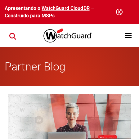
Pular para o conteúdo principal
Apresentando o
WatchGuard CloudDR
–
Construído para MSPs
Open mobi
Close search
Partner Blog