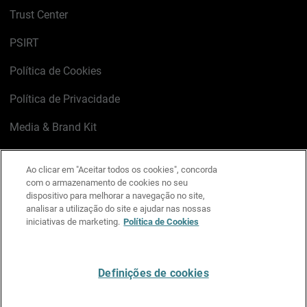
Trust Center
PSIRT
Política de Cookies
Política de Privacidade
Media & Brand Kit
Gerenciar preferências de e-mail
Ao clicar em "Aceitar todos os cookies", concorda
com o armazenamento de cookies no seu
LinkedIn
X
Facebook
Instagram
YouTube
dispositivo para melhorar a navegação no site,
analisar a utilização do site e ajudar nas nossas
iniciativas de marketing.
Política de Cookies
Escreva-nos
Definições de cookies