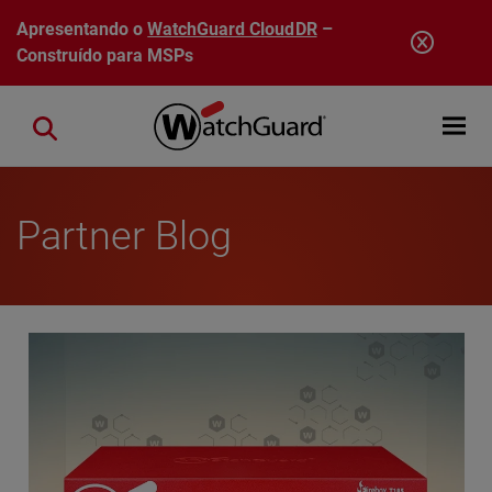
Pular para o conteúdo principal
Apresentando o
WatchGuard CloudDR
–
Construído para MSPs
Open mobi
Close search
Partner Blog