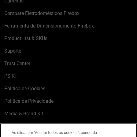
Carreiras
Compare Eletrodomésticos Firebox
Ferramenta de Dimensionamento Firebox
Product List & SKUs
Suporte
Trust Center
PSIRT
Política de Cookies
Política de Privacidade
Media & Brand Kit
Gerenciar preferências de e-mail
Ao clicar em "Aceitar todos os cookies", concorda