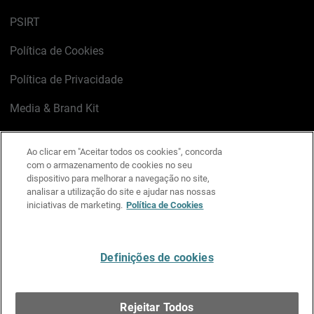
PSIRT
Política de Cookies
Política de Privacidade
Media & Brand Kit
Gerenciar preferências de e-mail
Ao clicar em "Aceitar todos os cookies", concorda
com o armazenamento de cookies no seu
LinkedIn
X
Facebook
Instagram
YouTube
dispositivo para melhorar a navegação no site,
analisar a utilização do site e ajudar nas nossas
iniciativas de marketing.
Política de Cookies
Escreva-nos
Definições de cookies
Português
Rejeitar Todos