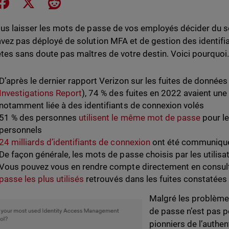
e on LinkedIn
Share on Facebook
Share on X
Share on Reddit
ous laisser les mots de passe de vos employés décider du so
avez pas déployé de solution MFA et de gestion des identifia
êtes sans doute pas maîtres de votre destin. Voici pourquoi
D’après le dernier rapport Verizon sur les fuites de données 
Investigations Report
), 74 % des fuites en 2022 avaient un
notamment liée à des identifiants de connexion volés
51 % des personnes
utilisent le même mot de passe
pour le
personnels
24 milliards d’identifiants de connexion
ont été communiqué
De façon générale, les mots de passe choisis par les utilisa
Vous pouvez vous en rendre compte directement en consulta
passe les plus utilisés
retrouvés dans les fuites constatées
Malgré les problèmes
de passe n’est pas p
pionniers de l’authe