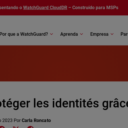
sentando o
WatchGuard CloudDR
– Construído para MSPs
Por que a WatchGuard?
Aprenda
Empresa
Par
téger les identités grâ
o 2023
Por
Carla Roncato