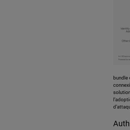
bundle 
connexi
solutio
l’adopti
d’attaq
Auth