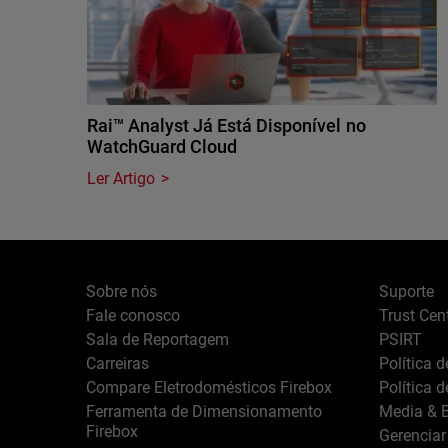
Rai™ Analyst Já Está Disponível no
WatchGuard Cloud
Ler Artigo
Sobre nós
Suporte
Fale conosco
Trust Cen
Sala de Reportagem
PSIRT
Carreiras
Política 
Compare Eletrodomésticos Firebox
Política 
Ferramenta de Dimensionamento
Media & B
Firebox
Gerenciar