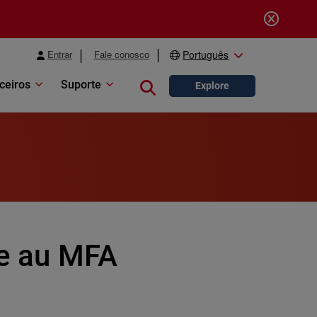
Entrar
Fale conosco
Português
ceiros
Suporte
Close search
Explore
ce au MFA