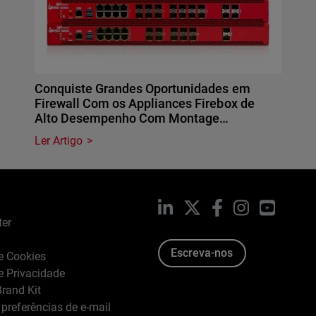
Conquiste Grandes Oportunidades em
Firewall Com os Appliances Firebox de
Alto Desempenho Com Montage…
Ler Artigo
LinkedIn
X
Facebook
Instagram
YouTub
ter
Escreva-nos
de Cookies
de Privacidade
rand Kit
 preferências de e-mail