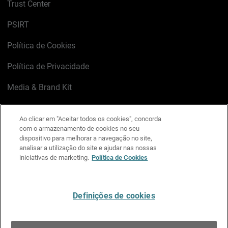
Trust Center
PSIRT
Política de Cookies
Política de Privacidade
Media & Brand Kit
Gerenciar preferências de e-mail
Ao clicar em "Aceitar todos os cookies", concorda
com o armazenamento de cookies no seu
LinkedIn
X
Facebook
Instagram
YouTube
dispositivo para melhorar a navegação no site,
analisar a utilização do site e ajudar nas nossas
iniciativas de marketing.
Política de Cookies
Escreva-nos
Definições de cookies