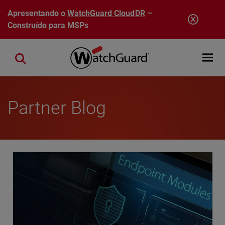
Pular para o conteúdo principal
Apresentando o
WatchGuard CloudDR
–
Construído para MSPs
Open mobi
Close search
Partner Blog