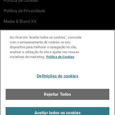
Política de Cookies
Política de Privacidade
Media & Brand Kit
Gerenciar preferências de e-mail
Ao clicar em "Aceitar todos os cookies", concorda
com o armazenamento de cookies no seu
LinkedIn
X
Facebook
Instagram
YouTube
dispositivo para melhorar a navegação no site,
analisar a utilização do site e ajudar nas nossas
iniciativas de marketing.
Política de Cookies
Escreva-nos
Definições de cookies
Português
Rejeitar Todos
Copyright © 1996-2026 WatchGuard Technologies, Inc.
Todos os Direitos Reservados.
Terms of Use >
Aceitar todos os cookies