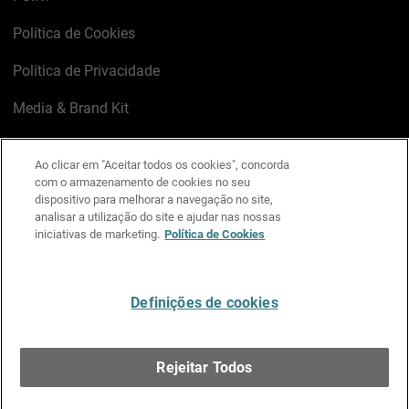
Política de Cookies
Política de Privacidade
Media & Brand Kit
Gerenciar preferências de e-mail
Ao clicar em "Aceitar todos os cookies", concorda
com o armazenamento de cookies no seu
LinkedIn
X
Facebook
Instagram
YouTube
dispositivo para melhorar a navegação no site,
analisar a utilização do site e ajudar nas nossas
iniciativas de marketing.
Política de Cookies
Escreva-nos
Definições de cookies
Português
Rejeitar Todos
Copyright © 1996-2026 WatchGuard Technologies, Inc.