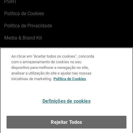
PSIRT
Política de Cookies
Política de Privacidade
Media & Brand Kit
Gerenciar preferências de e-mail
Ao clicar em "Aceitar todos os cookies", concorda
com o armazenamento de cookies no seu
LinkedIn
X
Facebook
Instagram
YouTube
dispositivo para melhorar a navegação no site,
analisar a utilização do site e ajudar nas nossas
iniciativas de marketing.
Política de Cookies
Escreva-nos
Definições de cookies
Português
Rejeitar Todos
Copyright © 1996-2026 WatchGuard Technologies, Inc.