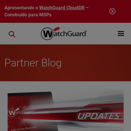
Pular para o conteúdo principal
Apresentando o
WatchGuard CloudDR
–
Construído para MSPs
Open mobi
Close search
Partner Blog