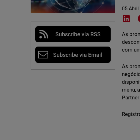
05 Abril
Shar
Subscribe via RSS
As prom
descont
com um
Subscribe via Email
As prom
negócio
disponí
menu, a
Partner
Registr