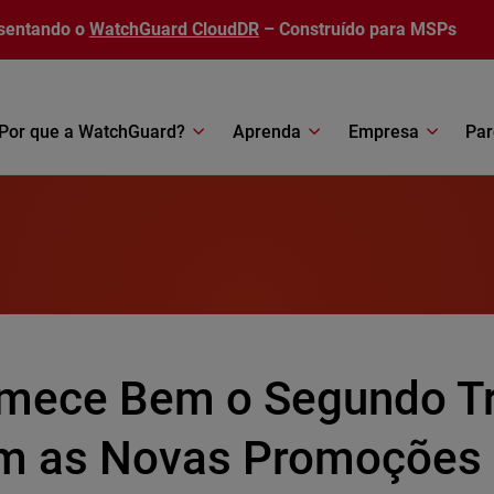
sentando o
WatchGuard CloudDR
– Construído para MSPs
Por que a WatchGuard?
Aprenda
Empresa
Par
mece Bem o Segundo Tr
m as Novas Promoções 