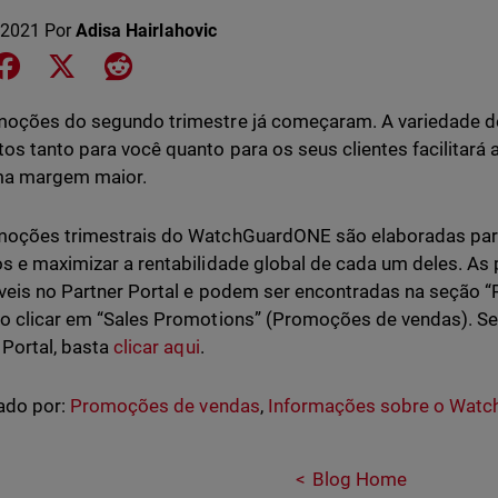
 2021
Por
Adisa Hairlahovic
e on LinkedIn
Share on Facebook
Share on X
Share on Reddit
oções do segundo trimestre já começaram. A variedade de
os tanto para você quanto para os seus clientes facilitará
a margem maior.
oções trimestrais do WatchGuardONE são elaboradas para
s e maximizar a rentabilidade global de cada um deles. 
veis no Partner Portal e podem ser encontradas na seção 
o clicar em “Sales Promotions” (Promoções de vendas). Se 
 Portal, basta
clicar aqui
.
ado por:
Promoções de vendas
,
Informações sobre o Wat
Blog Home