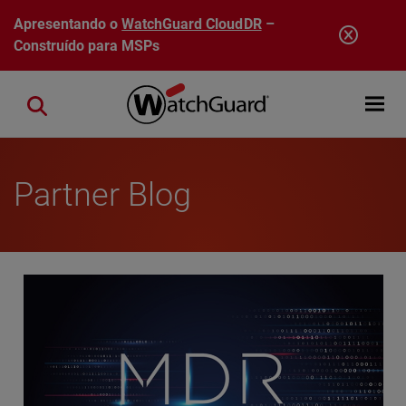
Pular para o conteúdo principal
Apresentando o
WatchGuard CloudDR
–
Construído para MSPs
Open mobi
Close search
Partner Blog