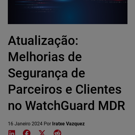
Atualização:
Melhorias de
Segurança de
Parceiros e Clientes
no WatchGuard MDR
16 Janeiro 2024
Por
Iratxe Vazquez
Share on LinkedIn
Share on Facebook
Share on X
Share on Reddit