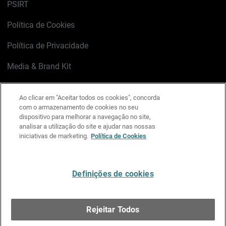
PSIRT
Política de Cookies
Política de Privacidade
Media & Brand Kit
Gerenciar preferências de e-mail
Ao clicar em "Aceitar todos os cookies", concorda
com o armazenamento de cookies no seu
LinkedIn
X
Facebook
Instagram
YouTube
dispositivo para melhorar a navegação no site,
analisar a utilização do site e ajudar nas nossas
iniciativas de marketing.
Política de Cookies
Escreva-nos
Definições de cookies
Português
Rejeitar Todos