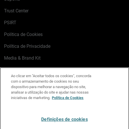
Trust Center
PSIRT
Política de Cookies
Política de Privacidade
Media & Brand Kit
Gerenciar preferências de e-mail
Ao clicar em "Aceitar todos os cookies", concorda
com o armazenamento de cookies no seu
LinkedIn
X
Facebook
Instagram
YouTube
dispositivo para melhorar a navegação no site,
analisar a utilização do site e ajudar nas nossas
iniciativas de marketing.
Política de Cookies
Escreva-nos
Definições de cookies