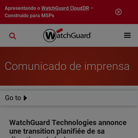
Pular para o conteúdo principal
Apresentando o
WatchGuard CloudDR
–
Construído para MSPs
Open mobi
Close search
Comunicado de imprensa
Go to
WatchGuard Technologies annonce
une transition planifiée de sa