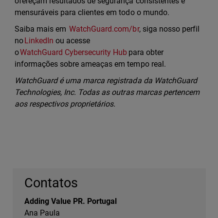
ofereçam resultados de segurança consistentes e
mensuráveis para clientes em todo o mundo.
Saiba mais em
WatchGuard.com/br
, siga nosso perfil
no
LinkedIn
ou acesse
o
WatchGuard Cybersecurity Hub
para obter
informações sobre ameaças em tempo real.
WatchGuard é uma marca registrada da WatchGuard
Technologies, Inc. Todas as outras marcas pertencem
aos respectivos proprietários.
Contatos
Adding Value PR. Portugal
Ana Paula