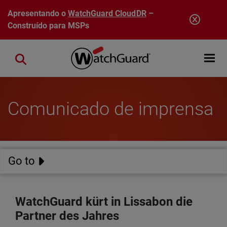
Pular para o conteúdo principal
Apresentando o
WatchGuard CloudDR
–
Construído para MSPs
Open mobi
Close search
Comunicado de imprensa
Go to
WatchGuard kürt in Lissabon die
Partner des Jahres