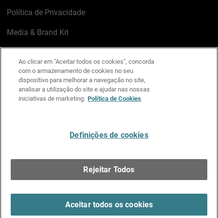
Política de Privacidade
Media & Brand Kit
Gerenciar preferências de e-mail
Ao clicar em "Aceitar todos os cookies", concorda
com o armazenamento de cookies no seu
LinkedIn
X
Facebook
Instagram
YouTube
dispositivo para melhorar a navegação no site,
analisar a utilização do site e ajudar nas nossas
iniciativas de marketing.
Política de Cookies
Escreva-nos
Definições de cookies
Português
Rejeitar Todos
Copyright © 1996-2026 WatchGuard Technologies, Inc.
Todos os Direitos Reservados.
Terms of Use >
Aceitar todos os cookies