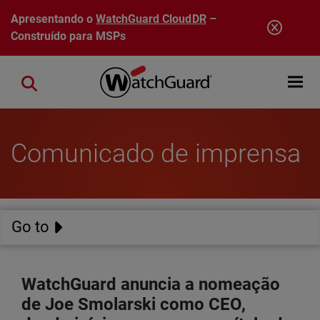
Pular para o conteúdo principal
Apresentando o
WatchGuard CloudDR
–
Construído para MSPs
Open mobi
Close search
Comunicado de imprensa
Go to
WatchGuard anuncia a nomeação
de Joe Smolarski como CEO,