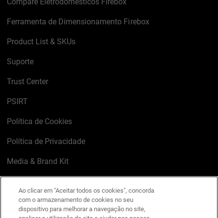
Compare Eletrodomésticos Firebox
Ferramenta de Dimensionamento Firebox
Product List & SKUs
Suporte
Trust Center
PSIRT
Política de Cookies
Política de Privacidade
Media & Brand Kit
Gerenciar preferências de e-mail
Ao clicar em "Aceitar todos os cookies", concorda
com o armazenamento de cookies no seu
LinkedIn
X
Facebook
Instagram
YouTube
dispositivo para melhorar a navegação no site,