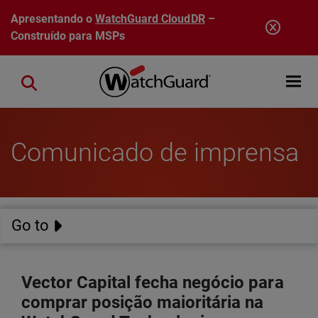
Pular para o conteúdo principal
Apresentando o
WatchGuard CloudDR
–
Construído para MSPs
Open mobi
Close search
Comunicado de imprensa
Go to
Vector Capital fecha negócio para
comprar posição maioritária na