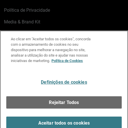
Política de Privacidade
Media & Brand Kit
Gerenciar preferências de e-mail
Ao clicar em "Aceitar todos os cookies", concorda
com o armazenamento de cookies no seu
LinkedIn
X
Facebook
Instagram
YouTube
dispositivo para melhorar a navegação no site,
analisar a utilização do site e ajudar nas nossas
iniciativas de marketing.
Política de Cookies
Escreva-nos
Definições de cookies
Português
Rejeitar Todos
Copyright © 1996-2026 WatchGuard Technologies, Inc.
Todos os Direitos Reservados.
Terms of Use >
Aceitar todos os cookies