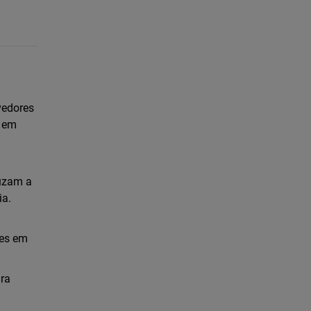
vedores
a em
duzam a
ia.
tes em
ra