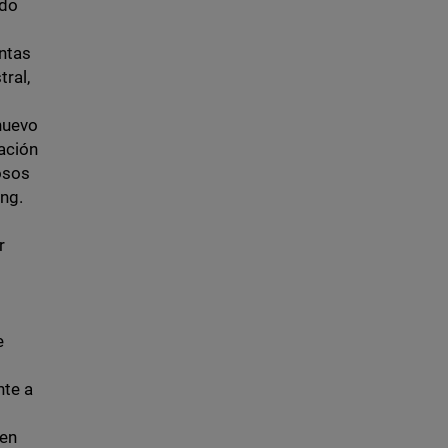
ado
entas
ral,
nuevo
ación
osos
ing.
r
a
e
nte a
 en