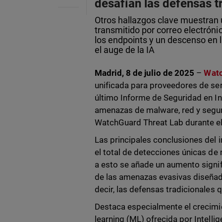
desafían las defensas t
Otros hallazgos clave muestran
transmitido por correo electrón
los endpoints y un descenso en
el auge de la IA
Madrid, 8 de julio de 2025
–
Watc
unificada para proveedores de ser
último Informe de Seguridad en Inte
amenazas de malware, red y segur
WatchGuard Threat Lab durante el
Las principales conclusiones del 
el total de detecciones únicas de 
a esto se añade un aumento signif
de las amenazas evasivas diseñad
decir, las defensas tradicionale
Destaca especialmente el crecimi
learning (ML) ofrecida por Intellig