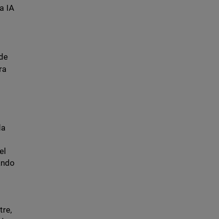
a IA
 de
ra
da
el
ando
tre,