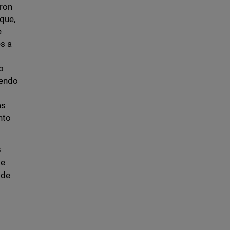
aron
 que,
e
es a
o
iendo
as
nto
s
se
 de