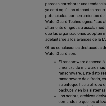
parecen corroborar una tendencia 
ya está aquí. Los atacantes recurr
potenciadas por herramientas de I
WatchGuard Technologies. “Los at
altamente dirigidas a escala med
que las organizaciones adopten m
adelantarse a los avances de la IA
Otras conclusiones destacadas de
WatchGuard son:
El ransomware descendió u
amenaza de malware más de
ransomware. Este dato res
ransomware de cifrado, es 
su enfoque hacia el robo d
backups y en los sistemas
Los scripts, archivos der
comandos o que los utiliz