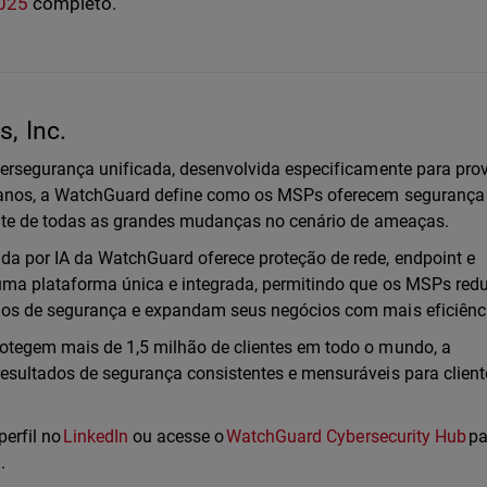
2025
completo.
, Inc.
bersegurança unificada, desenvolvida especificamente para pro
0 anos, a WatchGuard define como os MSPs oferecem seguranç
ente de todas as grandes mudanças no cenário de ameaças.
a por IA da WatchGuard oferece proteção de rede, endpoint e
uma plataforma única e integrada, permitindo que os MSPs re
dos de segurança e expandam seus negócios com mais eficiênc
otegem mais de 1,5 milhão de clientes em todo o mundo, a
esultados de segurança consistentes e mensuráveis para clien
perfil no
LinkedIn
ou acesse o
WatchGuard Cybersecurity Hub
pa
l.