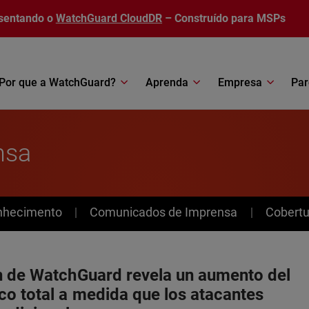
sentando o
WatchGuard CloudDR
– Construído para MSPs
Por que a WatchGuard?
Aprenda
Empresa
Par
nsa
nhecimento
Comunicados de Imprensa
Cobertu
n de WatchGuard revela un aumento del
co total a medida que los atacantes