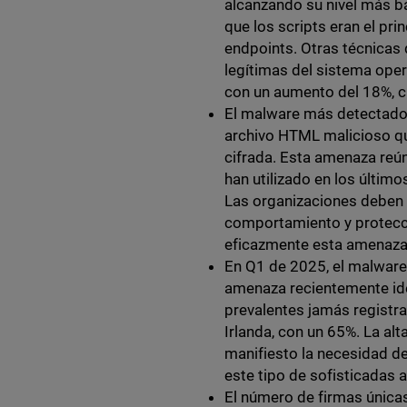
alcanzando su nivel más ba
que los scripts eran el pr
endpoints. Otras técnicas 
legítimas del sistema ope
con un aumento del 18%, cu
El malware más detectado 
archivo HTML malicioso q
cifrada. Esta amenaza reún
han utilizado en los últim
Las organizaciones deben 
comportamiento y protecci
eficazmente esta amenaza
En Q1 de 2025, el malwar
amenaza recientemente ide
prevalentes jamás registr
Irlanda, con un 65%. La al
manifiesto la necesidad de
este tipo de sofisticadas
El número de firmas única