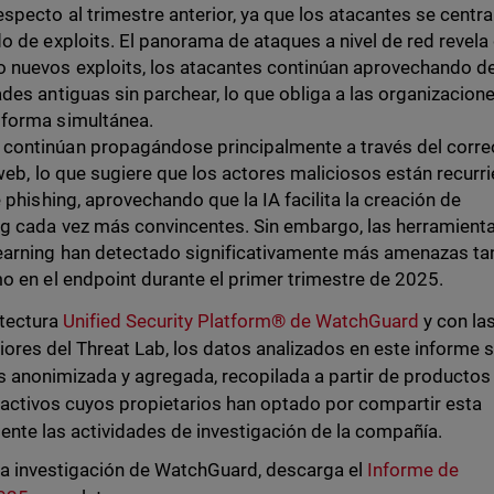
specto al trimestre anterior, ya que los atacantes se centr
o de exploits. El panorama de ataques a nivel de red revela
 nuevos exploits, los atacantes continúan aprovechando d
des antiguas sin parchear, lo que obliga a las organizacion
 forma simultánea.
continúan propagándose principalmente a través del corre
 web, lo que sugiere que los actores maliciosos están recurr
 phishing, aprovechando que la IA facilita la creación de
g cada vez más convincentes. Sin embargo, las herramient
earning han detectado significativamente más amenazas ta
o en el endpoint durante el primer trimestre de 2025.
itectura
Unified Security Platform® de WatchGuard
y con la
iores del Threat Lab, los datos analizados en este informe 
s anonimizada y agregada, recopilada a partir de productos
activos cuyos propietarios han optado por compartir esta
nte las actividades de investigación de la compañía.
la investigación de WatchGuard, descarga el
Informe de