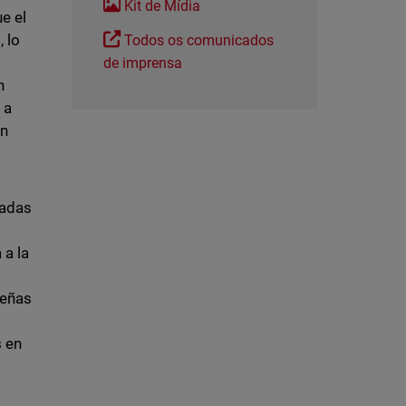
Kit de Mídia
e el
 lo
Todos os comunicados
de imprensa
n
 a
on
tadas
 a la
señas
s en