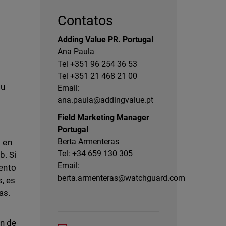
Contatos
Adding Value PR. Portugal
Ana Paula
Tel +351 96 254 36 53
Tel +351 21 468 21 00
su
Email:
ana.paula@addingvalue.pt
Field Marketing Manager
Portugal
Berta Armenteras
) en
Tel: +34 659 130 305
b. Si
Email:
mento
berta.armenteras@watchguard.com
, es
zas.
ón de