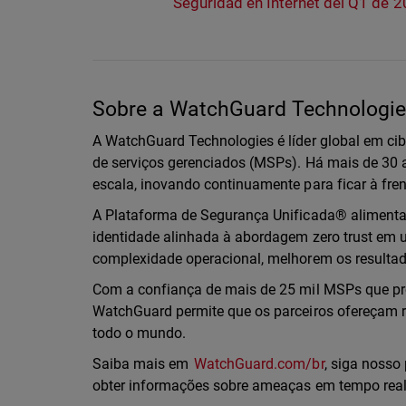
Seguridad en Internet del Q1 de 
Sobre a WatchGuard Technologies
A WatchGuard Technologies é líder global em ci
de serviços gerenciados (MSPs). Há mais de 3
escala, inovando continuamente para ficar à fr
A Plataforma de Segurança Unificada® alimentad
identidade alinhada à abordagem zero trust em 
complexidade operacional, melhorem os resulta
Com a confiança de mais de 25 mil MSPs que pr
WatchGuard permite que os parceiros ofereçam r
todo o mundo.
Saiba mais em
WatchGuard.com/br
, siga nosso 
obter informações sobre ameaças em tempo rea