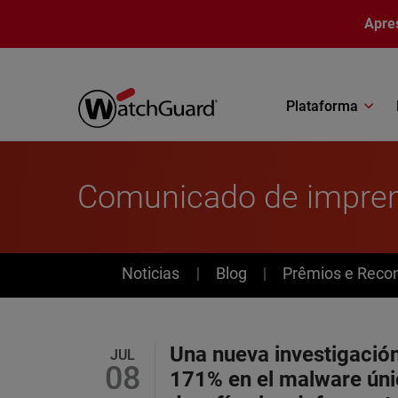
Pular para o conteúdo principal
Apre
Plataforma
Comunicado de impre
News
Noticias
Blog
Prêmios e Reco
Una nueva investigació
JUL
08
171% en el malware úni