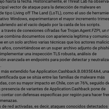
jo hasta la fecha. Históricamente, el Threat Lab ha observ
incipal vector de ataque para la detección de malware en
de tipo Living off The Land (LoTL), como el uso de herrami
rativo Windows, experimentaron el mayor incremento trimest
briendo así el vacío dejado por la caída de los scripts.
a través de conexiones cifradas fue Trojan.Agent.FZPI, un 
ue combina documentos con apariencia legítima y comunic
e en un solo archivo varias técnicas que los actores malici
os años, convirtiéndose en un super archivo adjunto de phish
implementar una inspección TLS robusta, análisis de
ón avanzada en endpoints para poder detectar y neutraliza
.
e más extendido fue Application.Cashback.B.0835E4A4, un
ntificada que se sitúa entre las familias de malware más
adas, con su mayor impacto en Chile, con un 76%, seguido d
ta presencia de variantes de Application.Cashback pone de
 contar con defensas específicas por región para hacer fre
 amenazas.
s de red activadas, es decir, ataques conocidos detectados