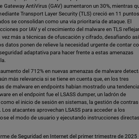
e Gateway AntiVirus (GAV) aumentaron un 30%, mientras qu
diante Transport Layer Security (TLS) creció en 11 puntos,
ados se consolidan como una vía prioritaria de ataque. El
ciones por IAV y el crecimiento del malware en TLS refleja
vez más a técnicas de ofuscación y cifrado, desafiando así
s datos ponen de relieve la necesidad urgente de contar c
 seguridad adaptativa para hacer frente a estas amenazas
la.
n aumento del 712% en nuevas amenazas de malware detec
aún más relevancia si se tiene en cuenta que, en los tres
zas de malware en endpoints habían mostrado una tendencia
ware en el endpoint fue el LSASS dumper, un ladrón de
 como el inicio de sesión en sistemas, la gestión de contra
o. Los atacantes aprovechan LSASS para acceder a los
se el modo de usuario y ejecutando instrucciones directa
orme de Seguridad en Internet del primer trimestre de 2025