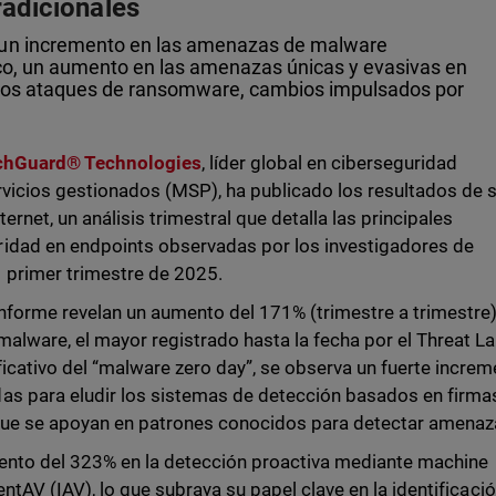
radicionales
 un incremento en las amenazas de malware
ico, un aumento en las amenazas únicas y evasivas en
 los ataques de ransomware, cambios impulsados por
hGuard® Technologies
, líder global en ciberseguridad
vicios gestionados (MSP), ha publicado los resultados de 
rnet, un análisis trimestral que detalla las principales
idad en endpoints observadas por los investigadores de
 primer trimestre de 2025.
informe revelan un aumento del 171% (trimestre a trimestre
malware, el mayor registrado hasta la fecha por el Threat La
icativo del “malware zero day”, se observa un fuerte incre
as para eludir los sistemas de detección basados en firmas
s que se apoyan en patrones conocidos para detectar amena
ento del 323% en la detección proactiva mediante machine
entAV (IAV), lo que subraya su papel clave en la identificaci